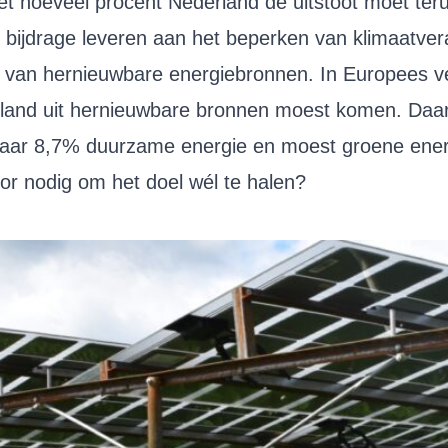
met hoeveel procent Nederland de uitstoot moet ter
 bijdrage leveren aan het beperken van klimaatver
t van hernieuwbare energiebronnen. In Europees v
land uit hernieuwbare bronnen moest komen. Daar 
maar 8,7% duurzame energie en moest groene ener
r nodig om het doel wél te halen?