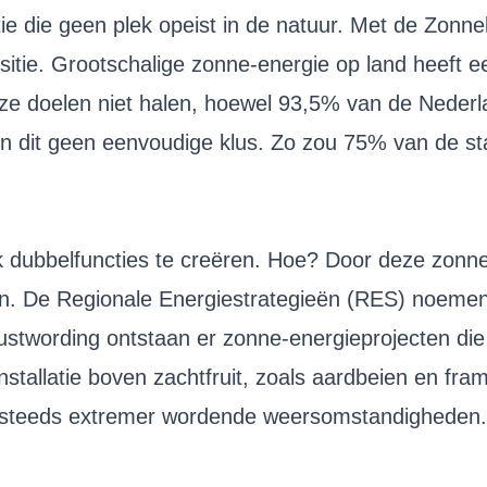
tie die geen plek opeist in de natuur. Met de Zonn
tie. Grootschalige zonne-energie op land heeft e
ze doelen niet halen, hoewel 93,5% van de Nederl
n dit geen eenvoudige klus. Zo zou 75% van de s
k dubbelfuncties te creëren. Hoe? Door deze zonne
agen. De Regionale Energiestrategieën (RES) noem
bewustwording ontstaan er zonne-energieprojecten d
stallatie boven zachtfruit, zoals aardbeien en fr
teeds extremer wordende weersomstandigheden. O