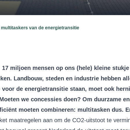
 multitaskers van de energietransitie
n 17 miljoen mensen op ons (hele) kleine stukje
iken. Landbouw, steden en industrie hebben al
voor de energietransitie staan, moet ook hern
l? Moeten we concessies doen? Om duurzame ene
ficiënt moeten combineren: multitasken dus. E
kket maatregelen aan om de CO2-uitstoot te vermi