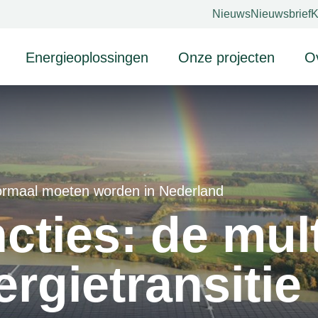
Nieuws
Nieuwsbrief
K
Energieoplossingen
Onze projecten
O
Zonneparken
Zonnepanelen op grond
Drijvende zonneparken
B
ormaal moeten worden in Nederland
Agri-pv
D
cties: de mul
I
I
rgietransitie
P