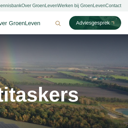
ennisbank
Over GroenLeven
Werken bij GroenLeven
Contact
ver GroenLeven
Adviesgesprek
Zoeken
iodiversiteit
ubbelfunctie
titaskers
nnovatie
npassing
articipatie
MVO