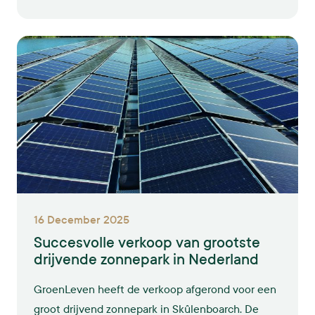
efficiënter te benutten én tegelijkertijd bij te
dragen aan de energietransitie. Bij GroenLeven is
al ervaring opgedaan met projecten met fruitteelt
onder zonne-installaties, maar het potentieel
reikt verder, vooral als we leren van succesvolle
internationale cases.
16 December 2025
Succesvolle verkoop van grootste
drijvende zonnepark in Nederland
GroenLeven heeft de verkoop afgerond voor een
groot drijvend zonnepark in Skûlenboarch. De