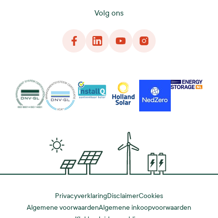
Volg ons
Facebook
LinkedIn
YouTube
Instagram
DNG
VCA
InstallQ
Holland Solar
NedZero
Energy Storage
Privacyverklaring
Disclaimer
Cookies
Algemene voorwaarden
Algemene inkoopvoorwaarden