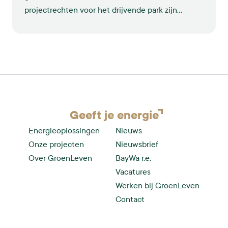
projectrechten voor het drijvende park zijn
verkocht aan Energiecoöperatie Enerzjyk
Skûlenboarch, de Gemeente Tytsjerksteradiel en
het FSFE.
Geeft je
energie
Energieoplossingen
Nieuws
Onze projecten
Nieuwsbrief
Over GroenLeven
BayWa r.e.
Vacatures
Werken bij GroenLeven
Contact