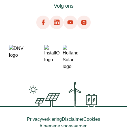
Volg ons
Facebook
LinkedIn
YouTube
Instagram
DNG
VCA
InstallQ
Holland Solar
NedZero
Energy Stora
Privacyverklaring
Disclaimer
Cookies
Algemene voorwaarden