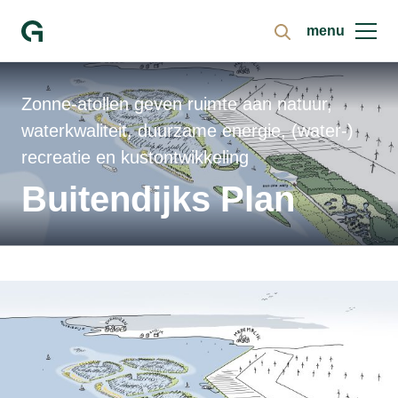
menu
Zoeken
Ga naar homepage
Zonne-atollen geven ruimte aan natuur,
waterkwaliteit, duurzame energie, (water-)
recreatie en kustontwikkeling
Buitendijks Plan