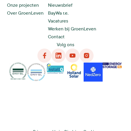
Onze projecten
Nieuwsbrief
Over GroenLeven
BayWa r.e.
Vacatures
Werken bij GroenLeven
Contact
Volg ons
Facebook
LinkedIn
YouTube
Instagram
DNG
VCA
InstallQ
Holland Solar
NedZero
Energy Storage