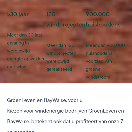
>30 jaar
120
900.000
windprojecten
huishoudens
Meer dan 30 jaar
ervaring in
Meer dan 120
Meer dan 900.000
wereldwijd
windprojecten
huishoudens
energie opwekken
wereldwijd
voorzien van
met wind
gerealiseerd
groene
windstroom
GroenLeven en BayWa r.e. voor u
Kiezen voor windenergie bedrijven GroenLeven en
BayWa r.e. betekent ook dat u profiteert van onze 7