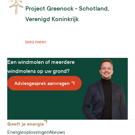
Project Greenock - Schotland,
Verenigd Koninkrijk
lees meer
Een windmolen of meerdere
windmolens op uw grond?
Adviesgesprek aanvragen
Geeft je
energie
Energieoplossingen
Nieuws