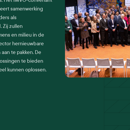
ns. Het IMVO-convenant
leert samenwerking
ders als
Zij zullen
ens en milieu in de
sector hernieuwbare
n aan te pakken. De
lossingen te bieden
eel kunnen oplossen.