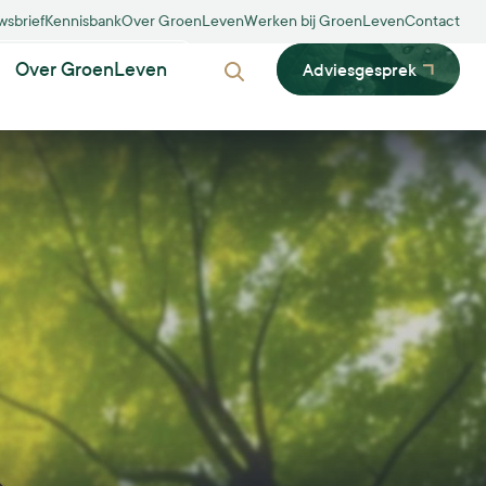
wsbrief
Kennisbank
Over GroenLeven
Werken bij GroenLeven
Contact
Over GroenLeven
Adviesgesprek
Zoeken
Biodiversiteit
Dubbelfunctie
Innovatie
Inpassing
Participatie
MVO