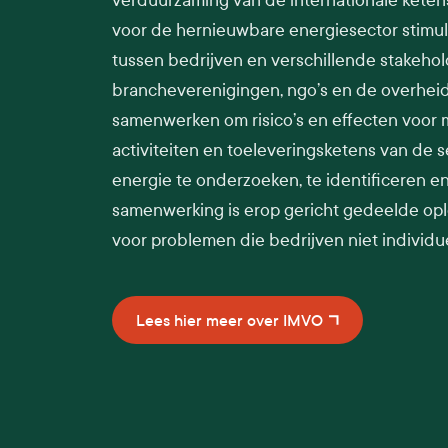
verduurzaming van de internationale kete
voor de hernieuwbare energiesector stimu
tussen bedrijven en verschillende stakehol
brancheverenigingen, ngo’s en de overheid. 
samenwerken om risico’s en effecten voor m
activiteiten en toeleveringsketens van de 
energie te onderzoeken, te identificeren e
samenwerking is erop gericht gedeelde op
voor problemen die bedrijven niet individu
Lees hier meer over IMVO