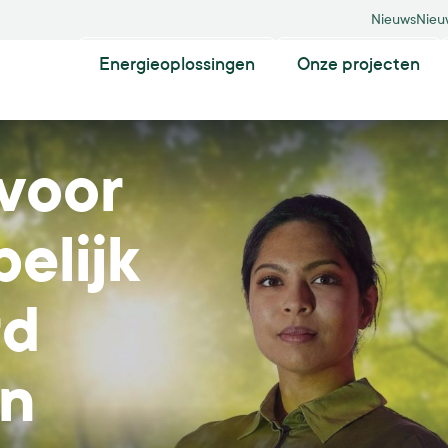
Nieuws
Nieu
Energieoplossingen
Onze projecten
 voor
Zonneparken
Zonnepanelen op grond
elijk
Drijvende zonneparken
Agri-pv
rd
n