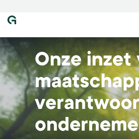
Ga naar homepage
Ga naar homepage
Onze inzet
maatschapp
verantwoo
onderneme