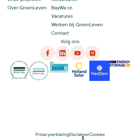
Over GroenLeven
BayWa r.e.
Vacatures
Werken bij GroenLeven
Contact
Volg ons
Facebook
LinkedIn
YouTube
Instagram
DNG
VCA
InstallQ
Holland Solar
NedZero
Energy Storage
Privacyverklaring
Disclaimer
Cookies