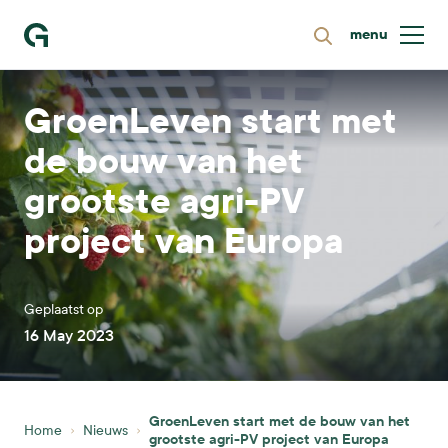
menu
Zoeken
Ga naar homepage
GroenLeven start met
de bouw van het
grootste agri-PV
project van Europa
Geplaatst op
16 May 2023
GroenLeven start met de bouw van het
Home
Nieuws
grootste agri-PV project van Europa