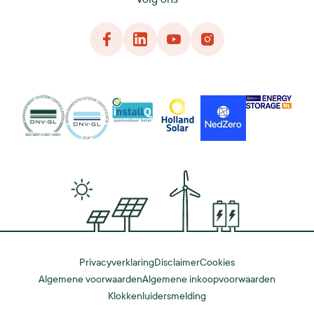
Facebook
LinkedIn
YouTube
Instagram
DNG
VCA
InstallQ
Holland Solar
NedZero
Energy Storage
Privacyverklaring
Disclaimer
Cookies
Algemene voorwaarden
Algemene inkoopvoorwaarden
Klokkenluidersmelding