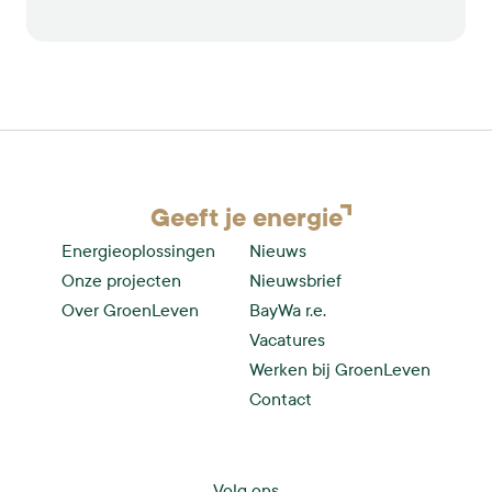
verkocht aan Energiecoöperatie Enerzjyk
Skûlenboarch, de Gemeente Tytsjerksteradiel en
het FSFE.
Geeft je
energie
Energieoplossingen
Nieuws
Onze projecten
Nieuwsbrief
Over GroenLeven
BayWa r.e.
Vacatures
Werken bij GroenLeven
Contact
Volg ons