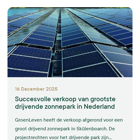
dragen aan de energietransitie. Bij GroenLeven is
al ervaring opgedaan met projecten met fruitteelt
onder zonne-installaties, maar het potentieel
reikt verder, vooral als we leren van succesvolle
internationale cases.
16 December 2025
Succesvolle verkoop van grootste
drijvende zonnepark in Nederland
GroenLeven heeft de verkoop afgerond voor een
groot drijvend zonnepark in Skûlenboarch. De
projectrechten voor het drijvende park zijn