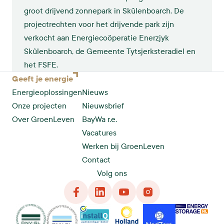
groot drijvend zonnepark in Skûlenboarch. De
projectrechten voor het drijvende park zijn
verkocht aan Energiecoöperatie Enerzjyk
Skûlenboarch, de Gemeente Tytsjerksteradiel en
het FSFE.
Geeft je
energie
Energieoplossingen
Nieuws
Onze projecten
Nieuwsbrief
Over GroenLeven
BayWa r.e.
Vacatures
Werken bij GroenLeven
Contact
Volg ons
Facebook
LinkedIn
YouTube
Instagram
DNG
VCA
InstallQ
Holland Solar
NedZero
Energy Storage