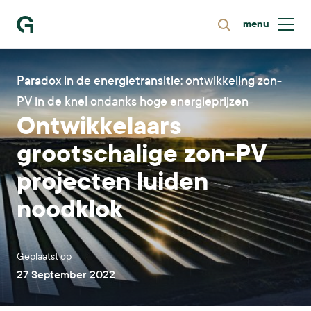
menu
Zoeken
Ga naar homepage
Paradox in de energietransitie: ontwikkeling zon-
PV in de knel ondanks hoge energieprijzen
Ontwikkelaars
grootschalige zon-PV
projecten luiden
noodklok
Geplaatst op
27 September 2022