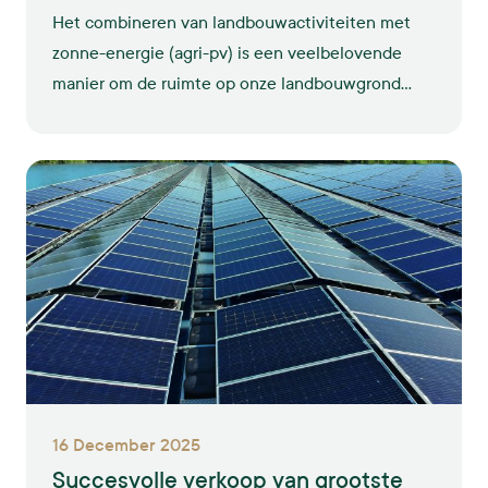
Het combineren van landbouwactiviteiten met
zonne-energie (agri-pv) is een veelbelovende
manier om de ruimte op onze landbouwgrond
efficiënter te benutten én tegelijkertijd bij te
dragen aan de energietransitie. Bij GroenLeven is
al ervaring opgedaan met projecten met fruitteelt
onder zonne-installaties, maar het potentieel
reikt verder, vooral als we leren van succesvolle
internationale cases.
16 December 2025
Succesvolle verkoop van grootste