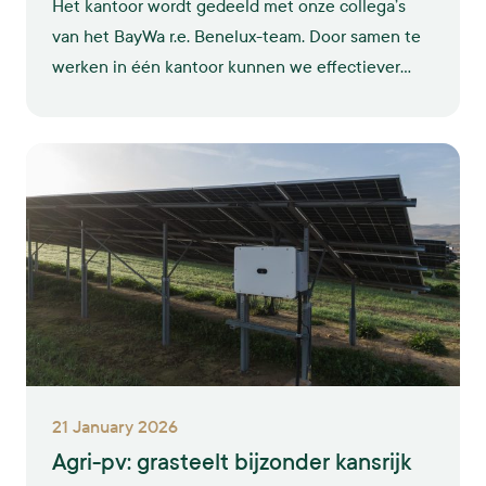
Het kantoor wordt gedeeld met onze collega’s
van het BayWa r.e. Benelux-team. Door samen te
werken in één kantoor kunnen we effectiever
werken aan integrale oplossingen voor duurzame
energie. Op deze manier willen we onze ambities
om verder te groeien waarmaken.
21 January 2026
Agri-pv: grasteelt bijzonder kansrijk