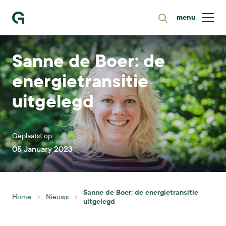
menu
Zoeken
Ga naar homepage
Sanne de Boer: de
energietransitie
uitgelegd
Geplaatst op
05 January 2023
Sanne de Boer: de energietransitie
Home
Nieuws
uitgelegd