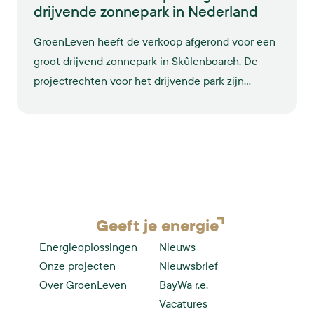
drijvende zonnepark in Nederland
GroenLeven heeft de verkoop afgerond voor een
groot drijvend zonnepark in Skûlenboarch. De
projectrechten voor het drijvende park zijn
verkocht aan Energiecoöperatie Enerzjyk
Skûlenboarch, de Gemeente Tytsjerksteradiel en
het FSFE.
Geeft je
energie
Energieoplossingen
Nieuws
Onze projecten
Nieuwsbrief
Over GroenLeven
BayWa r.e.
Vacatures