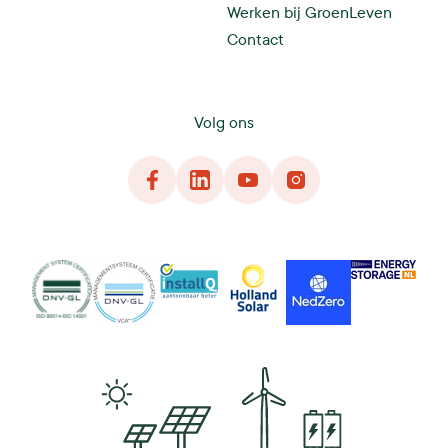
Werken bij GroenLeven
Contact
Volg ons
Facebook
LinkedIn
YouTube
Instagram
DNG
VCA
InstallQ
Holland Solar
NedZero
Energy Storage