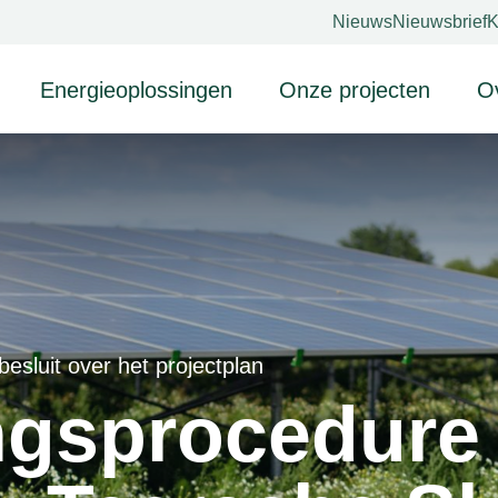
Nieuws
Nieuwsbrief
K
Energieoplossingen
Onze projecten
O
Zonneparken
Zonnepanelen op grond
Drijvende zonneparken
B
Agri-pv
D
I
sluit over het projectplan
I
ngsprocedure
P