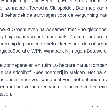
r Energiecoöperatie Heumen, Enovos en GroenL
oor
zonnepark Teersche Sluispolder
. Daarmee kan 
 behandelt de aanvragen voor de vergunning naar 
rk werkt GroenLeven nauw samen met
Energiecoöpe
gd eigenaar van het zonnepark. Zo komt het project
en bij de plannen te betrekken wordt de coöperat
ergiecoöperatie WPN Windpark Nijmegen-Betuwe en
re zonnepanelen en ruim 16 hectare natuurcompens
e Maïsdoolhof-Speelboerderij in Malden. Het par
n is onder meer veel aandacht voor het behoud en
n met het verbeteren van de biodiversiteit en ext
assen.