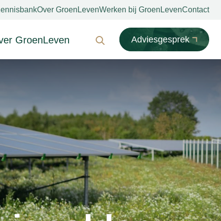
ennisbank
Over GroenLeven
Werken bij GroenLeven
Contact
ver GroenLeven
Adviesgesprek
Zoeken
iodiversiteit
ubbelfunctie
nnovatie
npassing
articipatie
MVO