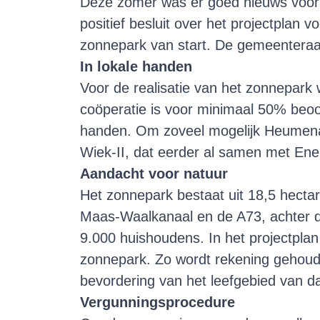
Deze zomer was er goed nieuws voo
positief besluit over het projectplan v
zonnepark van start. De gemeenteraad
In lokale handen
Voor de realisatie van het zonnepa
coöperatie is voor minimaal 50% beoo
handen. Om zoveel mogelijk Heumenar
Wiek-II, dat eerder al samen met En
Aandacht voor natuur
Het zonnepark bestaat uit 18,5 hecta
Maas-Waalkanaal en de A73, achter d
9.000 huishoudens. In het projectpla
zonnepark. Zo wordt rekening gehoude
bevordering van het leefgebied van d
Vergunningsprocedure