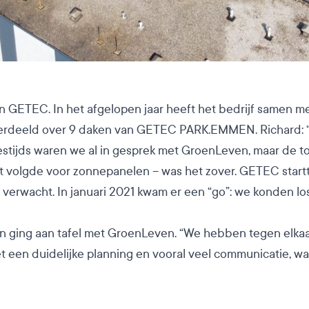
an GETEC. In het afgelopen jaar heeft het bedrijf samen
 verdeeld over 9 daken van GETEC PARK.EMMEN. Richard: 
estijds waren we al in gesprek met GroenLeven, maar de t
t volgde voor zonnepanelen – was het zover. GETEC startt
verwacht. In januari 2021 kwam er een “go”: we konden los
n ging aan tafel met GroenLeven. “We hebben tegen elkaar
 een duidelijke planning en vooral veel communicatie, waa