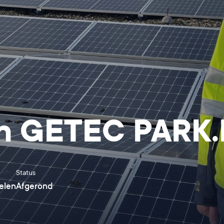
n GETEC PARK
Status
elen
Afgerond