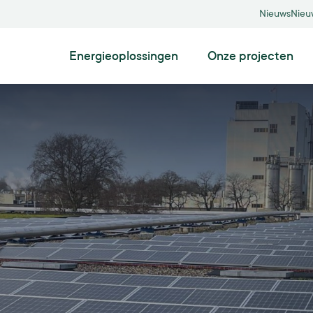
Nieuws
Nieu
Energieoplossingen
Onze projecten
Zonneparken
Zonnepanelen op grond
Drijvende zonneparken
Agri-pv