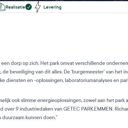
Realisatie
Levering
 een dorp op zich. Het park omvat verschillende ondernem
k, de beveiliging van dit alles. De ‘burgemeester’ van h
eke diensten en -oplossingen, laboratoriumanalyses en par
amelijk ook slimme energieoplossingen, zowel aan het park 
eld over 9 industriedaken van GETEC PARK.EMMEN. Richa
n duurzaam kunnen doen.”