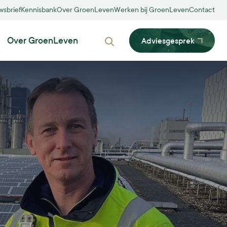
wsbrief
Kennisbank
Over GroenLeven
Werken bij GroenLeven
Contact
Over GroenLeven
Adviesgesprek
Zoeken
Biodiversiteit
Dubbelfunctie
Innovatie
Inpassing
Participatie
MVO