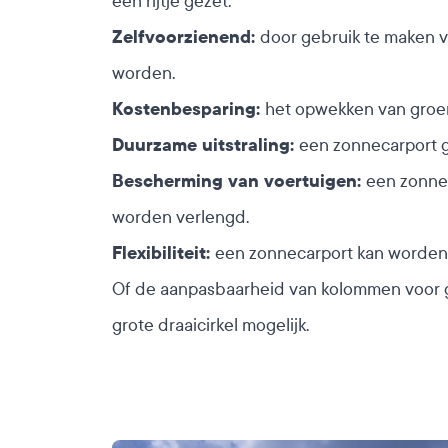
een rijtje gezet:
Zelfvoorzienend:
door gebruik te maken 
worden.
Kostenbesparing:
het opwekken van groen
Duurzame uitstraling:
een zonnecarport ge
Bescherming van voertuigen:
een zonne
worden verlengd.
Flexibiliteit:
een zonnecarport kan worden a
Of de aanpasbaarheid van kolommen voor g
grote draaicirkel mogelijk.