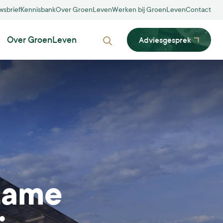
wsbrief
Kennisbank
Over GroenLeven
Werken bij GroenLeven
Contact
Over GroenLeven
Adviesgesprek
Zoeken
Biodiversiteit
Dubbelfunctie
Innovatie
Inpassing
zame
Participatie
MVO