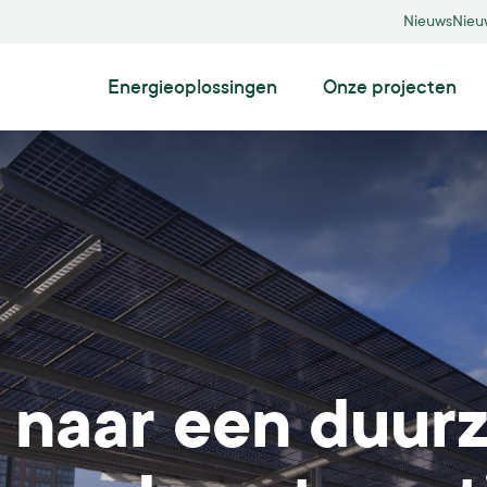
Nieuws
Nieu
Energieoplossingen
Onze projecten
Zonneparken
Zonnepanelen op grond
Drijvende zonneparken
Agri-pv
 naar een duur