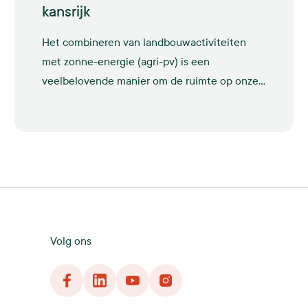
kansrijk
Het combineren van landbouwactiviteiten
met zonne-energie (agri-pv) is een
veelbelovende manier om de ruimte op onze
landbouwgrond efficiënter te benutten én
tegelijkertijd bij te dragen aan de
energietransitie. Bij GroenLeven is al ervaring
opgedaan met projecten met fruitteelt onder
zonne-installaties, maar het potentieel reikt
verder, vooral als we leren van succesvolle
internationale cases.
Volg ons
Facebook
LinkedIn
YouTube
Instagram