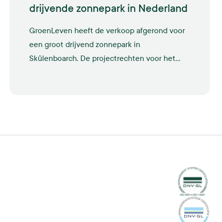
drijvende zonnepark in Nederland
GroenLeven heeft de verkoop afgerond voor
een groot drijvend zonnepark in
Skûlenboarch. De projectrechten voor het
drijvende park zijn verkocht aan
Energiecoöperatie Enerzjyk Skûlenboarch, de
Gemeente Tytsjerksteradiel en het FSFE.
DNG
VCA