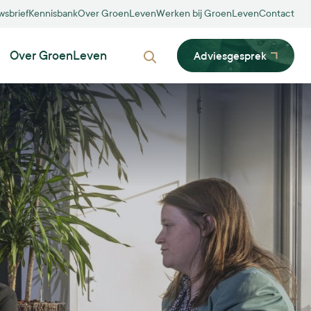
wsbrief
Kennisbank
Over GroenLeven
Werken bij GroenLeven
Contact
Over GroenLeven
Adviesgesprek
Zoeken
Biodiversiteit
Dubbelfunctie
Innovatie
Inpassing
Participatie
MVO