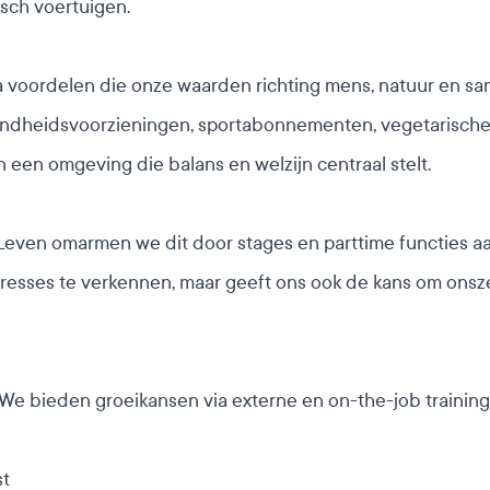
isch voertuigen.
xtra voordelen die onze waarden richting mens, natuur en
ondheidsvoorzieningen, sportabonnementen, vegetarische l
n een omgeving die balans en welzijn centraal stelt.
even omarmen we dit door stages en parttime functies aan
eresses te verkennen, maar geeft ons ook de kans om onsze
. We bieden groeikansen via externe en on-the-job training
t