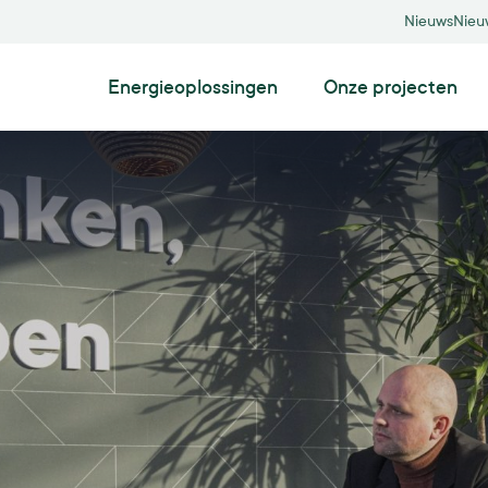
Nieuws
Nieu
Energieoplossingen
Onze projecten
Zonneparken
Zonnepanelen op grond
Drijvende zonneparken
Agri-pv