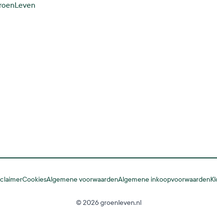
GroenLeven
sclaimer
Cookies
Algemene voorwaarden
Algemene inkoopvoorwaarden
Kl
© 2026 groenleven.nl