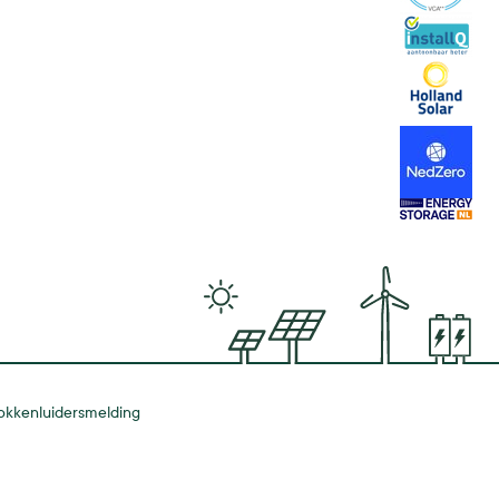
InstallQ
Holland Solar
NedZero
Energy Stora
okkenluidersmelding