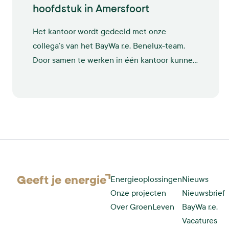
hoofdstuk in Amersfoort
Het kantoor wordt gedeeld met onze
collega’s van het BayWa r.e. Benelux-team.
Door samen te werken in één kantoor kunnen
we effectiever werken aan integrale
oplossingen voor duurzame energie. Op deze
manier willen we onze ambities om verder te
groeien waarmaken.
Geeft je
energie
Energieoplossingen
Nieuws
Onze projecten
Nieuwsbrief
Over GroenLeven
BayWa r.e.
Vacatures