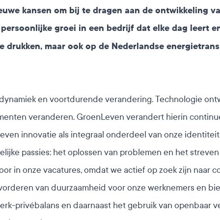
r nieuwe kansen om bij te dragen aan de ontwikkeling
rsoonlijke groei in een bedrijf dat elke dag leert en
te drukken, maar ook op de Nederlandse energietransi
dynamiek en voortdurende verandering. Technologie ontw
menten veranderen. GroenLeven verandert hierin continu
n innovatie als integraal onderdeel van onze identiteit.
jke passies: het oplossen van problemen en het streven
r in onze vacatures, omdat we actief op zoek zijn naar co
evorderen van duurzaamheid voor onze werknemers en bie
k-privébalans en daarnaast het gebruik van openbaar v