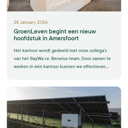
28 January 2026
GroenLeven begint een nieuw
hoofdstuk in Amersfoort
Het kantoor wordt gedeeld met onze collega’s
van het BayWa r.e. Benelux-team. Door samen te
werken in één kantoor kunnen we effectiever
werken aan integrale oplossingen voor duurzame
energie. Op deze manier willen we onze ambities
om verder te groeien waarmaken.