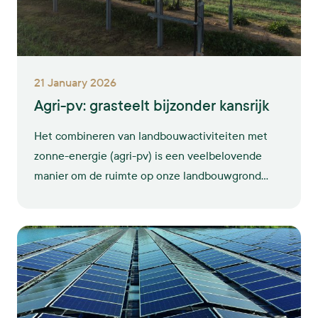
21 January 2026
Agri-pv: grasteelt bijzonder kansrijk
Het combineren van landbouwactiviteiten met
zonne-energie (agri-pv) is een veelbelovende
manier om de ruimte op onze landbouwgrond
efficiënter te benutten én tegelijkertijd bij te
dragen aan de energietransitie. Bij GroenLeven is
al ervaring opgedaan met projecten met fruitteelt
onder zonne-installaties, maar het potentieel
reikt verder, vooral als we leren van succesvolle
internationale cases.