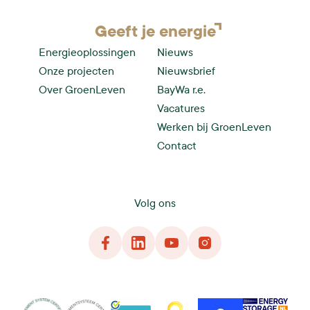
Geeft je
energie
Energieoplossingen
Nieuws
Onze projecten
Nieuwsbrief
Over GroenLeven
BayWa r.e.
Vacatures
Werken bij GroenLeven
Contact
Volg ons
Facebook
LinkedIn
YouTube
Instagram
DNG
VCA
InstallQ
Holland Solar
NedZero
Energy Storage