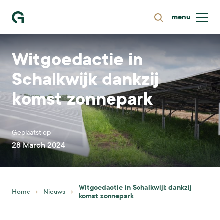
menu
Zoeken
Ga naar homepage
Witgoedactie in
Schalkwijk dankzij
komst zonnepark
Geplaatst op
28 March 2024
Witgoedactie in Schalkwijk dankzij
Home
Nieuws
komst zonnepark