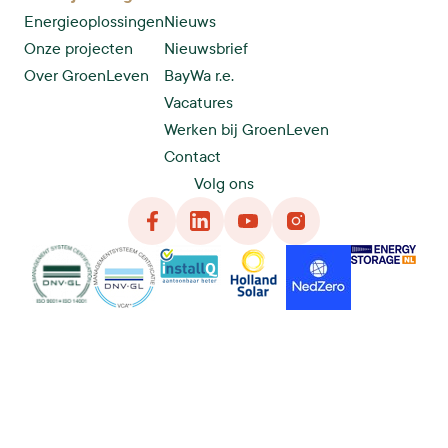
Energieoplossingen
Nieuws
Onze projecten
Nieuwsbrief
Over GroenLeven
BayWa r.e.
Vacatures
Werken bij GroenLeven
Contact
Volg ons
Facebook
LinkedIn
YouTube
Instagram
DNG
VCA
InstallQ
Holland Solar
NedZero
Energy Storage