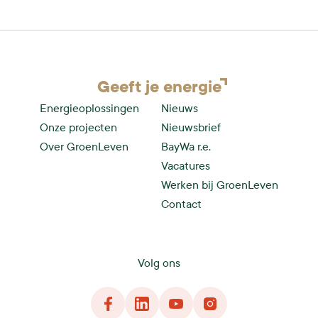
Geeft je
energie
Energieoplossingen
Nieuws
Onze projecten
Nieuwsbrief
Over GroenLeven
BayWa r.e.
Vacatures
Werken bij GroenLeven
Contact
Volg ons
Facebook
LinkedIn
YouTube
Instagram