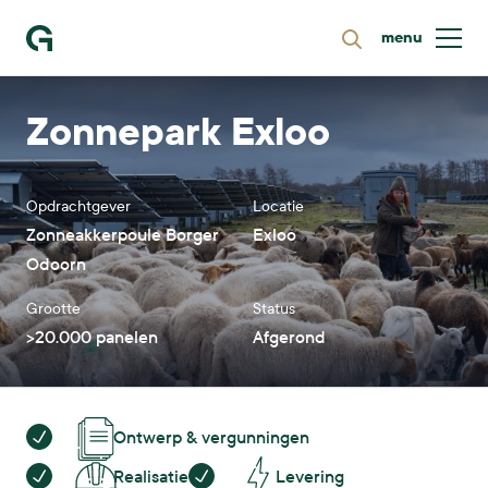
menu
Zoeken
Ga naar homepage
Zonnepark Exloo
Opdrachtgever
Locatie
Zonneakkerpoule Borger
Exloo
Odoorn
Grootte
Status
>20.000 panelen
Afgerond
Ontwerp & vergunningen
Realisatie
Levering